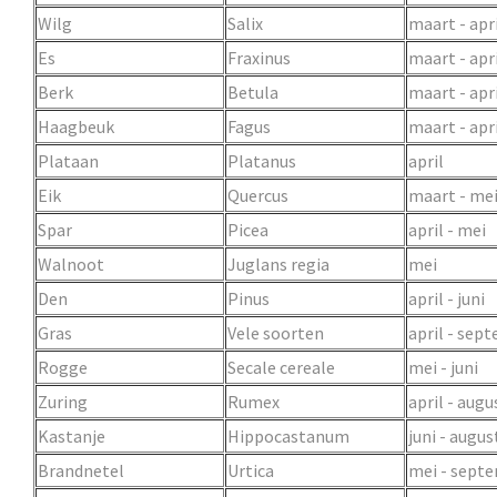
Wilg
Salix
maart - apr
Es
Fraxinus
maart - apr
Berk
Betula
maart - apr
Haagbeuk
Fagus
maart - apr
Plataan
Platanus
april
Eik
Quercus
maart - me
Spar
Picea
april - mei
Walnoot
Juglans regia
mei
Den
Pinus
april - juni
Gras
Vele soorten
april - sep
Rogge
Secale cereale
mei - juni
Zuring
Rumex
april - augu
Kastanje
Hippocastanum
juni - augus
Brandnetel
Urtica
mei - sept