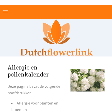
HOME
BLOEMEN BETEKENIS
THEMA'S
ONLINE BLOEMENWINKELS
BLOEMSCHIKKEN
Allergie en
PLANTEN
pollenkalender
TUINEN EN TUINIEREN
Deze pagina bevat de volgende
NIEUWS
hoofdstukken:
TIPS
Allergie voor planten en
bloemen