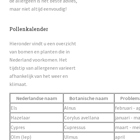
de allergeen is het beste advies,
maar niet altijd eenvoudig!
Pollenkalender
Hieronder vindt u een overzicht
van bomen en planten die in
Nederland voorkomen. Het
tijdstip van allergenen varieert
afhankelijk van het weer en
klimaat.
Nederlandse naam
Botanische naam
Problema
Els
Alnus
februari - a
Hazelaar
Corylus avellana
januari - m
Cypres
Cupressus
maart - me
Olm (Iep)
Ulmus
april