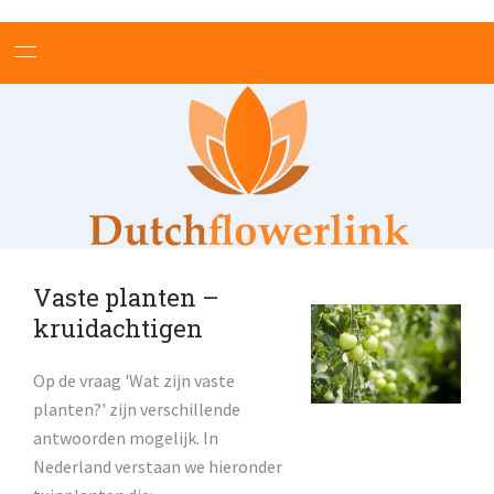
HOME
BLOEMEN BETEKENIS
THEMA'S
ONLINE BLOEMENWINKELS
BLOEMSCHIKKEN
Vaste planten –
PLANTEN
kruidachtigen
TUINEN EN TUINIEREN
Op de vraag 'Wat zijn vaste
NIEUWS
planten?' zijn verschillende
TIPS
antwoorden mogelijk. In
Nederland verstaan we hieronder