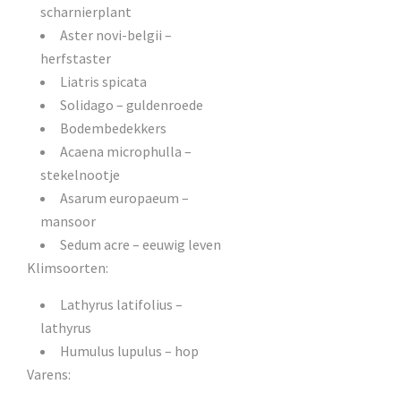
scharnierplant
Aster novi-belgii –
herfstaster
Liatris spicata
Solidago – guldenroede
Bodembedekkers
Acaena microphulla –
stekelnootje
Asarum europaeum –
mansoor
Sedum acre – eeuwig leven
Klimsoorten:
Lathyrus latifolius –
lathyrus
Humulus lupulus – hop
Varens: