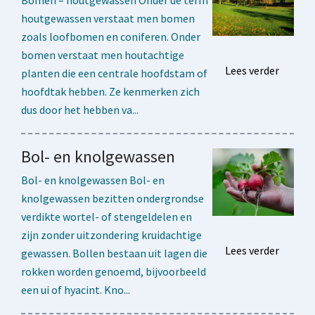
Bomen – houtgewassen Onder de term
houtgewassen verstaat men bomen
zoals loofbomen en coniferen. Onder
bomen verstaat men houtachtige
Lees verder
planten die een centrale hoofdstam of
hoofdtak hebben. Ze kenmerken zich
dus door het hebben va...
Bol- en knolgewassen
Bol- en knolgewassen Bol- en
knolgewassen bezitten ondergrondse
verdikte wortel- of stengeldelen en
zijn zonder uitzondering kruidachtige
Lees verder
gewassen. Bollen bestaan uit lagen die
rokken worden genoemd, bijvoorbeeld
een ui of hyacint. Kno...