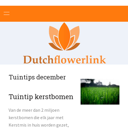
HOME
BLOEMEN BETEKENIS
THEMA'S
ONLINE BLOEMENWINKELS
BLOEMSCHIKKEN
Tuintips december
PLANTEN
TUINEN EN TUINIEREN
Tuintip kerstbomen
NIEUWS
Van de meer dan 2 miljoen
TIPS
kerstbomen die elk jaar met
Kerstmis in huis worden gezet,